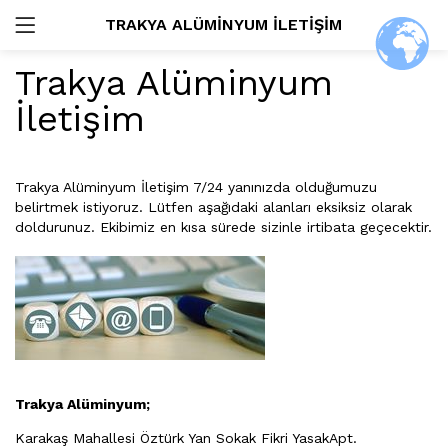
TRAKYA ALÜMINYUM İLETIŞIM
GIRIŞ
Trakya Alüminyum
ARAŞTIR:
İletişim
Trakya Alüminyum İletişim 7/24 yanınızda olduğumuzu
belirtmek istiyoruz. Lütfen aşağıdaki alanları eksiksiz olarak
Beni Hatırla
doldurunuz. Ekibimiz en kısa sürede sizinle irtibata geçecektir.
Şifremi Unuttum?
Trakya Alüminyum;
Karakaş Mahallesi Öztürk Yan Sokak Fikri YasakApt.