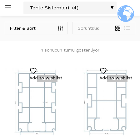
GIRIŞ
ARAŞTIR:
Filter & Sort
Görüntüle:
Tüm Kategoriler
Aldoks Profiller (9)
4 sonucun tümü gösteriliyor
Alüminyum Aksesuarları (5)
C-60 Profiller (7)
Cam Balkon Profilleri (3)
Beni Hatırla
Add to wishlist
Add to wishlist
Cephe Profilleri (3)
Tükendi
Tükendi
Duşkabin Profilleri (3)
Isı Yalıtım Profilleri (3)
Küpeşte Aksesuarları (40)
Şifremi Unuttum?
Kare Sistemler (18)
Kare Cam Tutucu Sistem Ürünleri 16×22 (2)
Kare Cam Tutucu Sistem Ürünleri 30×25 (2)
Kare Dikme Sistem Ürünleri 40×25 (2)