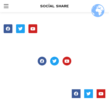
SOCIAL SHARE
GIRIŞ
ARAŞTIR:
Beni Hatırla
Şifremi Unuttum?