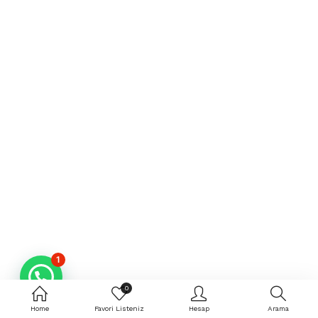
1
0
Home
Favori Listeniz
Hesap
Arama