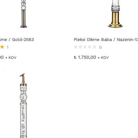
ikme / Gold-2583
Pleksi Dikme Baba / Nazenin-1
1
0
00
₺
1.750,00
ı
+ KDV
+ KDV
Dirsek 19’luk 135 derece
Bilezik 25’lik
TA2670
₺
100,00
+ KDV