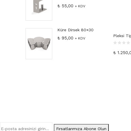
₺
55,00
 KDV
+ KDV
Baglantı
Küre Dirsek 80×30
Pleksi T
₺
95,00
 KDV
+ KDV
₺
1.250,
Fırsatlarımıza Abone Olun