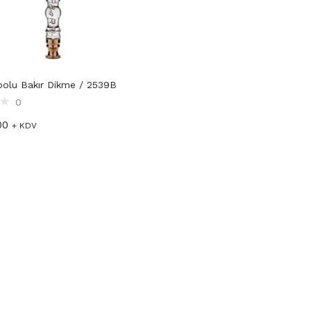
₺
15,00
+ KDV
Çok Açılı Küre Dirsek
Lamalı Düz Hareketli
ipolu Bakır Dikme / 2539B
60×25
Mafsal 40X25
0
₺
90,00
₺
100,00
+ KDV
+ KDV
00
+ KDV