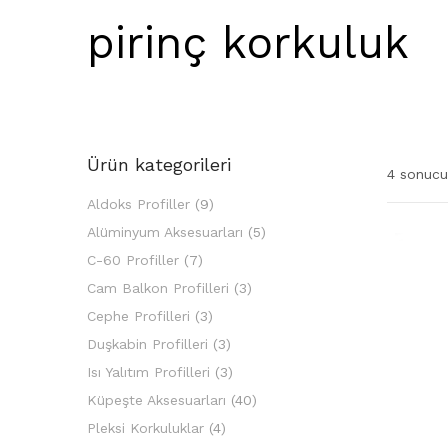
pirinç korkuluk
Ürün kategorileri
4 sonucu
Aldoks Profiller
(9)
Alüminyum Aksesuarları
(5)
C-60 Profiller
(7)
Cam Balkon Profilleri
(3)
Cephe Profilleri
(3)
Duşkabin Profilleri
(3)
Isı Yalıtım Profilleri
(3)
Küpeşte Aksesuarları
(40)
Pleksi Korkuluklar
(4)