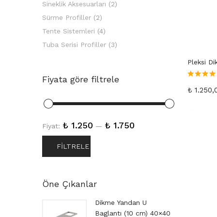
Sineklik Aksesuarları
(2)
Sürme Profiller
(2)
Tente Sistemleri
(4)
Tuba Serisi Profiller
(3)
Pleksi D
Fiyata göre filtrele
5 üzerinden
₺
1.250,
5.00
oy ald
₺ 1.250
₺ 1.750
Fiyat:
—
FILTRELE
En
En
düşük
yüksek
Öne Çıkanlar
fiyat
fiyat
 Sistemi
Dikme Yandan U
Baglantı (10 cm) 40×40