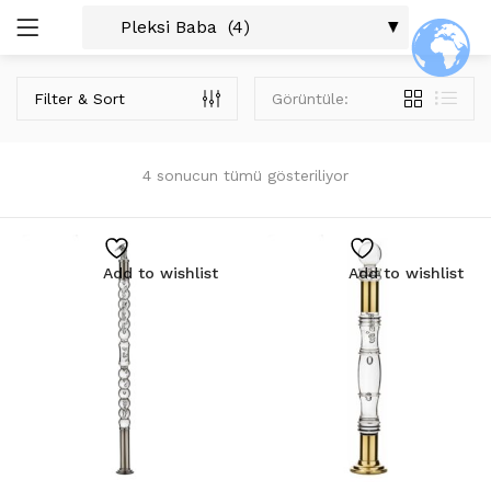
GIRIŞ
ARAŞTIR:
Filter & Sort
Görüntüle:
Tüm Kategoriler
Aldoks Profiller (9)
4 sonucun tümü gösteriliyor
Alüminyum Aksesuarları (5)
C-60 Profiller (7)
Cam Balkon Profilleri (3)
Beni Hatırla
Add to wishlist
Add to wishlist
Cephe Profilleri (3)
Duşkabin Profilleri (3)
Isı Yalıtım Profilleri (3)
Küpeşte Aksesuarları (40)
Şifremi Unuttum?
Kare Sistemler (18)
Kare Cam Tutucu Sistem Ürünleri 16×22 (2)
Kare Cam Tutucu Sistem Ürünleri 30×25 (2)
Kare Dikme Sistem Ürünleri 40×25 (2)