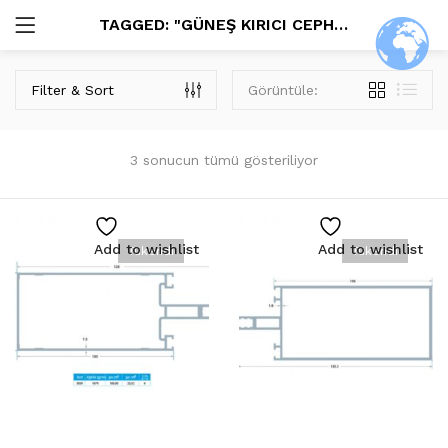
TAGGED: "GÜNEŞ KIRICI CEPHE"
GIRIŞ
ARAŞTIR:
Filter & Sort
Görüntüle:
Tüm Kategoriler
Aldoks Profiller (9)
3 sonucun tümü gösteriliyor
Alüminyum Aksesuarları (5)
C-60 Profiller (7)
Cam Balkon Profilleri (3)
Beni Hatırla
Add to wishlist
Add to wishlist
Cephe Profilleri (3)
Tükendi
Tükendi
Duşkabin Profilleri (3)
Isı Yalıtım Profilleri (3)
Küpeşte Aksesuarları (40)
Şifremi Unuttum?
Kare Sistemler (18)
Kare Cam Tutucu Sistem Ürünleri 16×22 (2)
Kare Cam Tutucu Sistem Ürünleri 30×25 (2)
Kare Dikme Sistem Ürünleri 40×25 (2)