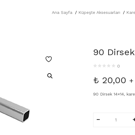
Ana Sayfa
Küpeşte Aksesuarları
Kare
90 Dirsek
0
₺
20,00
+
90 Dirsek 14×14, kar
90
Dirsek
14x14