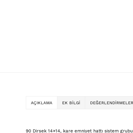
AÇIKLAMA
EK BILGI
DEĞERLENDIRMELER 
90 Dirsek 14×14, kare emniyet hattı sistem grubu i