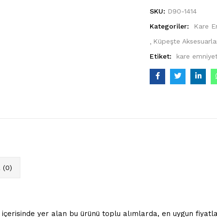
adet
SKU:
D90-1414
Kategoriler:
Kare Em
Küpeşte Aksesuarla
Etiket:
kare emniyet
(0)
çerisinde yer alan bu ürünü toplu alımlarda, en uygun fiyatla 