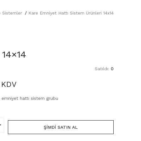
 Sistemler
Kare Emniyet Hattı Sistem Ürünleri 14x14
 14×14
Satıldı:
0
 KDV
e emniyet hattı sistem grubu
ŞIMDI SATIN AL