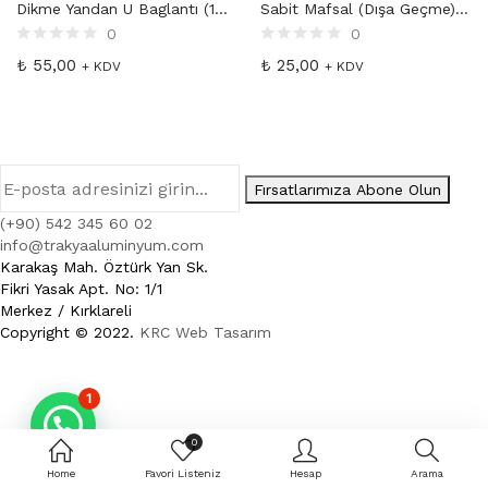
Dikme Yandan U Baglantı (10 cm) 40×40
Sabit Mafsal (Dışa Geçme) 40×40
Kare Dikme Sistem Ürünleri 40×40 (2)
0
0
Kare Emniyet Hattı Sistem Ürünleri 14×14 (2)
₺
55,00
₺
25,00
Kare Ortak Sistem Ürünleri (2)
+ KDV
+ KDV
Kare Üst Küpeşte Sistem 60×25 (2)
Kare Üst Küpeşte Sistem 80×30 (1)
Küpeşte Camlı Baza Sistem Ürünleri (3)
Ortak Ürünler (4)
Fırsatlarımıza Abone Olun
Çamaşırlıklar (2)
(+90) 542 345 60 02
Lamalar (2)
info@trakyaaluminyum.com
Yuvarlak Sistemler (18)
Karakaş Mah. Öztürk Yan Sk.
Fikri Yasak Apt. No: 1/1
Ortak Yuvarlak Sistem Ürünleri (3)
Merkez / Kırklareli
Yuvarlak Sistem Ürünleri 16’lık (2)
Copyright © 2022.
KRC Web Tasarım
Yuvarlak Sistem Ürünleri 19’luk (2)
Yuvarlak Sistem Ürünleri 25’lik (4)
1
Yuvarlak Sistem Ürünleri 35’lik (2)
Yuvarlak Sistem Ürünleri 40’lık (2)
0
Yuvarlak Sistem Ürünleri 50’lik (3)
Home
Favori Listeniz
Hesap
Arama