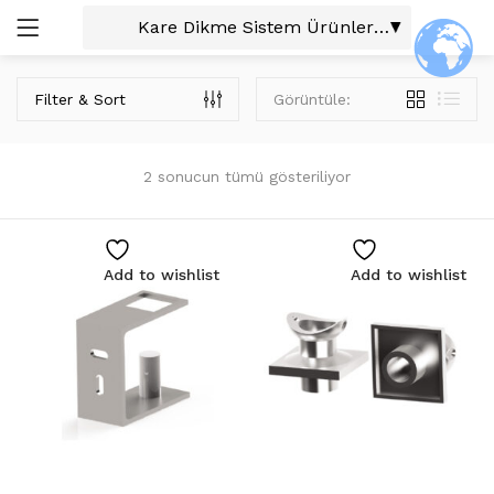
GIRIŞ
ARAŞTIR:
Filter & Sort
Görüntüle:
Tüm Kategoriler
Aldoks Profiller (9)
2 sonucun tümü gösteriliyor
Alüminyum Aksesuarları (5)
C-60 Profiller (7)
Cam Balkon Profilleri (3)
Beni Hatırla
Add to wishlist
Add to wishlist
Cephe Profilleri (3)
Duşkabin Profilleri (3)
Isı Yalıtım Profilleri (3)
Küpeşte Aksesuarları (40)
Şifremi Unuttum?
Kare Sistemler (18)
Kare Cam Tutucu Sistem Ürünleri 16×22 (2)
Kare Cam Tutucu Sistem Ürünleri 30×25 (2)
Kare Dikme Sistem Ürünleri 40×25 (2)