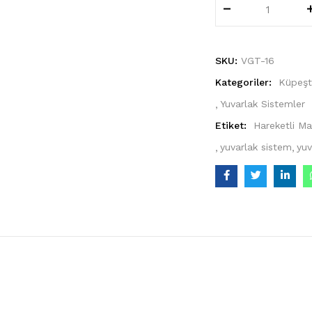
Vida
Gizleme
Tapası
16'lık
SKU:
VGT-16
(Aluminyum)
Kategoriler:
Küpeşt
adet
Yuvarlak Sistemler
Etiket:
Hareketli Ma
yuvarlak sistem
yuv