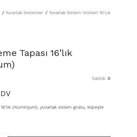
Yuvarlak Sistemler
Yuvarlak Sistem Ürünleri 16'lık
eme Tapası 16’lık
um)
Satıldı:
0
KDV
16’lık (Aluminyum), yuvarlak sistem grubu, küpeşte