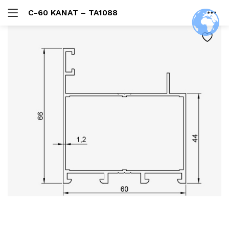
C-60 KANAT – TA1088
GIRIŞ
HOME
ARAŞTIR:
HESAP
SHARE
Beni Hatırla
Şifremi Unuttum?