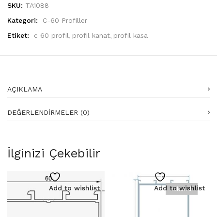
-
SKU:
TA1088
TA1088
Kategori:
C-60 Profiller
adet
Etiket:
c 60 profil
profil kanat
profil kasa
AÇIKLAMA
DEĞERLENDIRMELER (0)
İlginizi Çekebilir
Add to wishlist
Add to wishlist
Tükendi