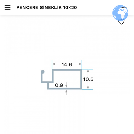
PENCERE SINEKLIK 10×20
GIRIŞ
HOME
ARAŞTIR:
HESAP
SHARE
Beni Hatırla
Şifremi Unuttum?