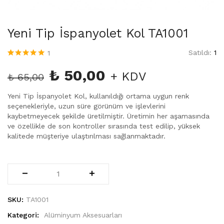
Yeni Tip İspanyolet Kol TA1001
Satıldı:
1
1
1
müşteri
puanına
Orijinal
Şu
₺
50,00
+ KDV
₺
65,00
dayanarak 5
fiyat:
andaki
üzerinden
5.00
₺ 65,00.
fiyat:
puan aldı
Yeni Tip İspanyolet Kol, kullanıldığı ortama uygun renk
₺ 50,00.
seçenekleriyle, uzun süre görünüm ve işlevlerini
kaybetmeyecek şekilde üretilmiştir. Üretimin her aşamasında
ve özellikle de son kontroller sırasında test edilip, yüksek
kalitede müşteriye ulaştırılması sağlanmaktadır.
Yeni
Tip
İspanyolet
Kol
SKU:
TA1001
TA1001
Kategori:
Alüminyum Aksesuarları
adet