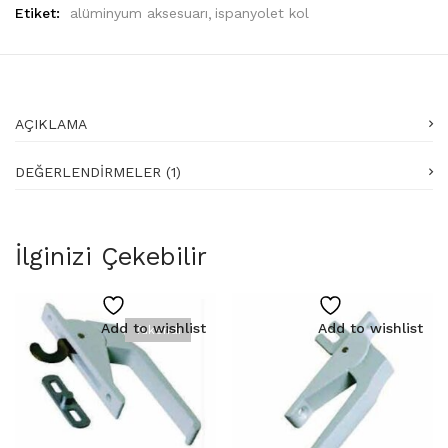
Etiket:
alüminyum aksesuarı
ispanyolet kol
AÇIKLAMA
DEĞERLENDIRMELER (1)
İlginizi Çekebilir
Add to wishlist
Add to wishlist
Tükendi