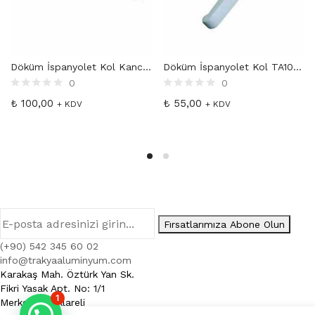
Döküm İspanyolet Kol Kancalı Oval TA1005
Döküm İspanyolet Kol TA1002
0
0
₺
100,00
₺
55,00
+ KDV
+ KDV
Fırsatlarımıza Abone Olun
(+90) 542 345 60 02
info@trakyaaluminyum.com
Karakaş Mah. Öztürk Yan Sk.
Fikri Yasak Apt. No: 1/1
1
Merkez / Kırklareli