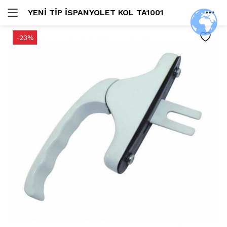
YENI TIP İSPANYOLET KOL TA1001
GIRIŞ
HOME
-23%
ARAŞTIR:
HESAP
SHARE
Beni Hatırla
Şifremi Unuttum?