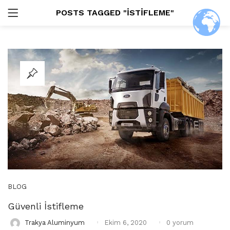
POSTS TAGGED "ISTIFLEME"
GIRIŞ
ARAŞTIR:
Beni Hatırla
Şifremi Unuttum?
BLOG
Güvenli İstifleme
Posted
0
yorum
Trakya Aluminyum
Ekim 6, 2020